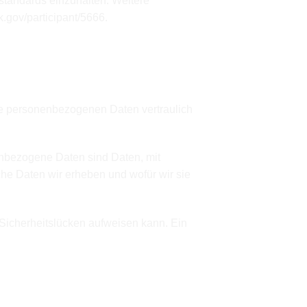
zstandards einzuhalten. Weitere
.gov/participant/5666
.
hre personenbezogenen Daten vertraulich
bezogene Daten sind Daten, mit
che Daten wir erheben und wofür wir sie
 Sicherheitslücken aufweisen kann. Ein