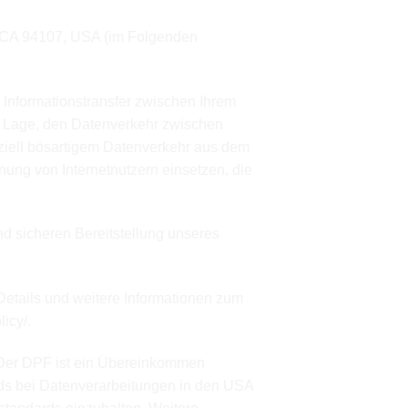
co, CA 94107, USA (im Folgenden
r Informationstransfer zwischen Ihrem
ie Lage, den Datenverkehr zwischen
ziell bösartigem Datenverkehr aus dem
ung von Internetnutzern einsetzen, die
nd sicheren Bereitstellung unseres
Details und weitere Informationen zum
licy/
.
 Der DPF ist ein Übereinkommen
ds bei Datenverarbeitungen in den USA