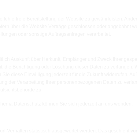
e fehlerfreie Bereitstellung der Website zu gewährleisten. And
fern über die Website Verträge geschlossen oder angebahnt we
llungen oder sonstige Auftragsanfragen verarbeitet.
ich Ihrer Daten?
eltlich Auskunft über Herkunft, Empfänger und Zweck Ihrer ge
, die Berichtigung oder Löschung dieser Daten zu verlangen. 
 Sie diese Einwilligung jederzeit für die Zukunft widerrufen. 
g der Verarbeitung Ihrer personenbezogenen Daten zu verlang
ufsichtsbehörde zu.
Thema Datenschutz können Sie sich jederzeit an uns wenden.
ritt­anbietern
rf-Verhalten statistisch ausgewertet werden. Das geschieht vo