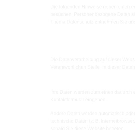
Die folgenden Hinweise geben einen ei
besuchen. Personenbezogene Daten sind 
Thema Datenschutz entnehmen Sie unse
Datenerfassung auf dieser W
Wer ist verantwortlich für die D
Die Datenverarbeitung auf dieser Websi
Verantwortlichen Stelle“ in dieser Dat
Wie erfassen wir Ihre Daten?
Ihre Daten werden zum einen dadurch erh
Kontaktformular eingeben.
Andere Daten werden automatisch oder 
technische Daten (z. B. Internetbrowser
sobald Sie diese Website betreten.