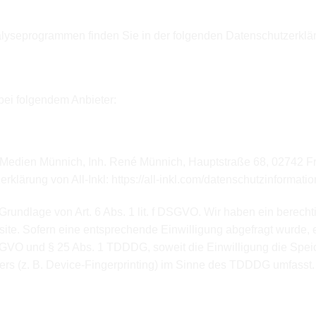
nalyseprogrammen finden Sie in der folgenden Datenschutzerklä
t Delivery Networks (CDN)
bei folgendem Anbieter:
edien Münnich, Inh. René Münnich, Hauptstraße 68, 02742 Frie
rklärung von All-Inkl:
https://all-inkl.com/datenschutzinformati
 Grundlage von Art. 6 Abs. 1 lit. f DSGVO. Wir haben ein berecht
ite. Sofern eine entsprechende Einwilligung abgefragt wurde, er
 DSGVO und § 25 Abs. 1 TDDDG, soweit die Einwilligung die Spe
rs (z. B. Device-Fingerprinting) im Sinne des TDDDG umfasst. D