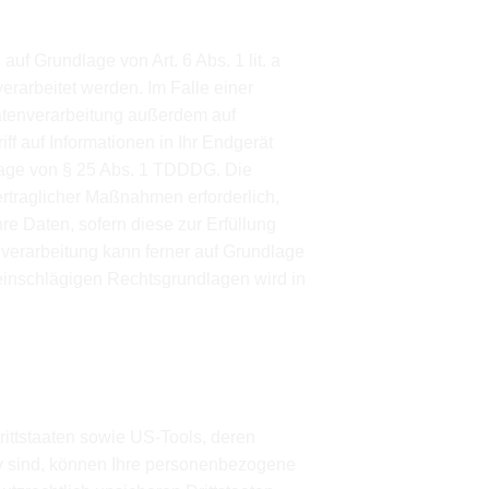
ieser Website
uf Grundlage von Art. 6 Abs. 1 lit. a
rarbeitet werden. Im Falle einer
Datenverarbeitung außerdem auf
ff auf Informationen in Ihr Endgerät
ndlage von § 25 Abs. 1 TDDDG. Die
vertraglicher Maßnahmen erforderlich,
hre Daten, sofern diese zur Erfüllung
enverarbeitung kann ferner auf Grundlage
l einschlägigen Rechtsgrundlagen wird in
aten sowie die Weitergabe an
rittstaaten sowie US-Tools, deren
iv sind, können Ihre personenbezogene