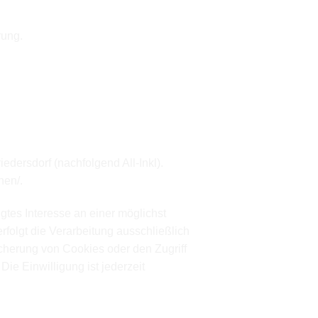
rung.
dersdorf (nachfolgend All-Inkl).
onen/
.
igtes Interesse an einer möglichst
folgt die Verarbeitung ausschließlich
icherung von Cookies oder den Zugriff
ie Einwilligung ist jederzeit