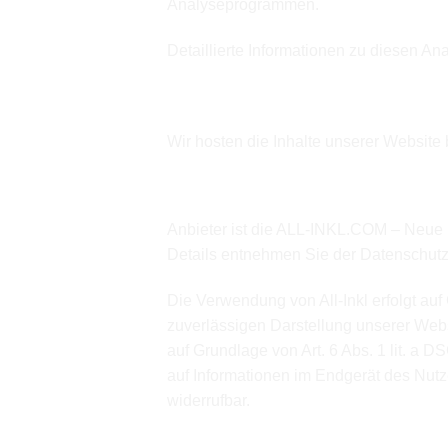
Analyseprogrammen.
Detaillierte Informationen zu diesen A
2. Hosting und Conten
Wir hosten die Inhalte unserer Website 
All-Inkl
Anbieter ist die ALL-INKL.COM – Neue M
Details entnehmen Sie der Datenschutze
Die Verwendung von All-Inkl erfolgt auf
zuverlässigen Darstellung unserer Webs
auf Grundlage von Art. 6 Abs. 1 lit. a
auf Informationen im Endgerät des Nutze
widerrufbar.