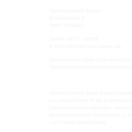
Steinmetzbetrieb Bergers
Bahnhofstraße 3
09487 Schlettau
Telefon: 03733 – 65004
E-Mail: info@steinmetz-bergers.de
Verantwortliche Stelle ist die natürlich
Verarbeitung von personenbezogenen Da
Speicherdauer
Soweit innerhalb dieser Datenschutzer
uns, bis der Zweck für die Datenverarb
Datenverarbeitung widerrufen, werden Ih
personenbezogenen Daten haben (z. B. s
nach Fortfall dieser Gründe.