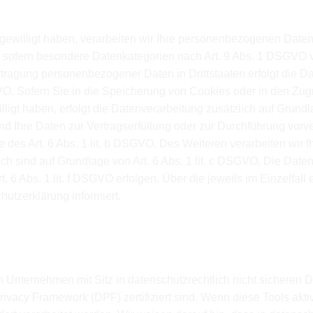
Rechtsgrundlagen der Datenverarbeitung auf d
gewilligt haben, verarbeiten wir Ihre personenbezogenen Daten a
 sofern besondere Datenkategorien nach Art. 9 Abs. 1 DSGVO ve
rtragung personenbezogener Daten in Drittstaaten erfolgt die 
VO. Sofern Sie in die Speicherung von Cookies oder in den Zugri
willigt haben, erfolgt die Datenverarbeitung zusätzlich auf Gru
 Sind Ihre Daten zur Vertragserfüllung oder zur Durchführung vor
 des Art. 6 Abs. 1 lit. b DSGVO. Des Weiteren verarbeiten wir I
rlich sind auf Grundlage von Art. 6 Abs. 1 lit. c DSGVO. Die Dat
t. 6 Abs. 1 lit. f DSGVO erfolgen. Über die jeweils im Einzelfal
utzerklärung informiert.
in datenschutzrechtlich nicht sichere Drittsta
-zertifiziert sind
Unternehmen mit Sitz in datenschutzrechtlich nicht sicheren D
ivacy Framework (DPF) zertifiziert sind. Wenn diese Tools akt