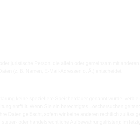
e oder juristische Person, die allein oder gemeinsam mit andere
ten (z. B. Namen, E-Mail-Adressen o. Ä.) entscheidet.
klärung keine speziellere Speicherdauer genannt wurde, verbl
eitung entfällt. Wenn Sie ein berechtigtes Löschersuchen gelte
re Daten gelöscht, sofern wir keine anderen rechtlich zulässig
teuer- oder handelsrechtliche Aufbewahrungsfristen); im letzt