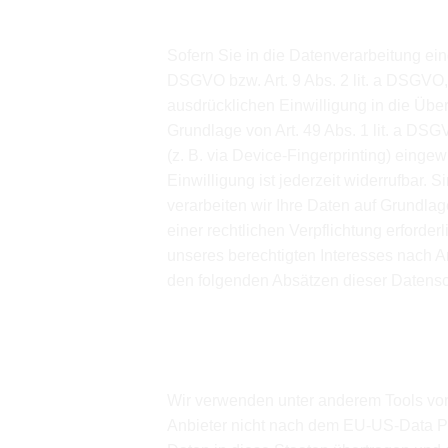
Allgemeine Hinweise zu den 
Sofern Sie in die Datenverarbeitung ein
DSGVO bzw. Art. 9 Abs. 2 lit. a DSGVO,
ausdrücklichen Einwilligung in die Übe
Grundlage von Art. 49 Abs. 1 lit. a DSG
(z. B. via Device-Fingerprinting) einge
Einwilligung ist jederzeit widerrufbar.
verarbeiten wir Ihre Daten auf Grundlage
einer rechtlichen Verpflichtung erforde
unseres berechtigten Interesses nach Ar
den folgenden Absätzen dieser Datensch
Hinweis zur Datenweitergabe 
US-Unternehmen, die nicht DPF
Wir verwenden unter anderem Tools von 
Anbieter nicht nach dem EU-US-Data Pr