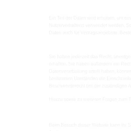
Wofür nutzen wir Ihre Daten?
Ein Teil der Daten wird erhoben, um ein
Nutzerverhaltens verwendet werden. So
Daten auch für Vertragsangebote, Beste
Welche Rechte haben Sie bezügl
Sie haben jederzeit das Recht, unentg
erhalten. Sie haben außerdem ein Recht
Datenverarbeitung erteilt haben, können
bestimmten Umständen die Einschränkun
Beschwerderecht bei der zuständigen A
Hierzu sowie zu weiteren Fragen zum 
Analyse-Tools und Tools von D
Beim Besuch dieser Website kann Ihr Su