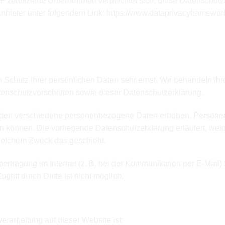
 zertifizierte Unternehmen verpflichtet sich, diese Datenschut
Anbieter unter folgendem Link:
https://www.dataprivacyframework
 und Pflicht­informationen
 Schutz Ihrer persönlichen Daten sehr ernst. Wir behandeln I
enschutzvorschriften sowie dieser Datenschutzerklärung.
rden verschiedene personenbezogene Daten erhoben. Personen
en können. Die vorliegende Datenschutzerklärung erläutert, wel
 welchem Zweck das geschieht.
bertragung im Internet (z. B. bei der Kommunikation per E-Mail)
riff durch Dritte ist nicht möglich.
Stelle
verarbeitung auf dieser Website ist: